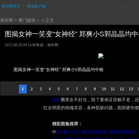
海外网首页
｜
移动客户端
评论
资讯
财经
华人
台湾
香港
城市
海外网
>
澳门频道
> > 正文
图揭女神一笑变“女神经” 郑爽小S郭晶晶均中枪 
2015-08-28 09:14:00
来源：海外网
图揭女神一笑变“女神经” 郑爽小S郭晶晶均中枪
1
2
3
4
5
6
7
8
9
10
11
12
13
娱乐
圈美女不好当，除了要保证容貌不老，还
红女明星的销魂笑容，各种肌肤问题，面部硬伤都
精彩图集推荐：
中
国"第一夫人"最全成长照片 绝对不能错过