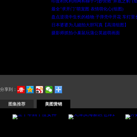
印度村民利用网和梯子巧妙营救“井底之豹”(组
最全“求开门”萌宠图 表情萌化心(组图)
盘点逆境中生长的植物:子弹壳中开花 车灯里长
日本婆婆为儿媳拍大胆写真【高清组图】
摄影师抓拍小巢鼠玩蒲公英超萌画面
分享到：
图集推荐
美图营销