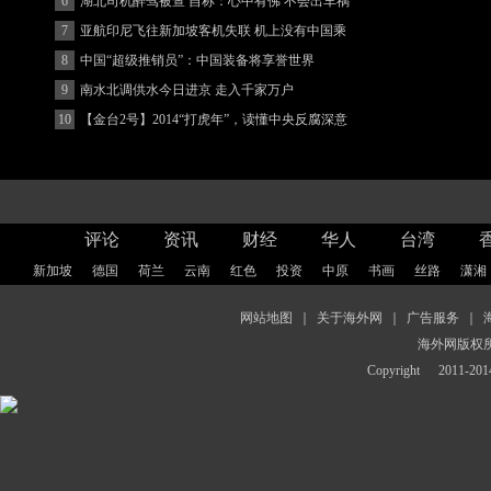
评论
资讯
财经
华人
台湾
新加坡
德国
荷兰
云南
红色
投资
中原
书画
丝路
潇湘
网站地图
｜
关于海外网
｜
广告服务
｜
海外网版权
Copyright
2011-2014 