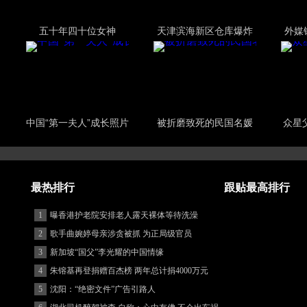
英富家子弟花式炫富
金正恩令进入战时状态
浙
最热排行
跟贴最高排行
1
曝香港护老院安排老人露天裸体等待洗澡
2
歌手曲婉婷母亲涉贪被抓 为正局级官员
3
新加坡“国父”李光耀的中国情缘
4
朱镕基再登捐赠百杰榜 两年总计捐4000万元
5
沈阳：“绝密文件”广告引路人
6
湖北司机醉驾被查 自称：心中有佛 不会出车祸
(图)
7
亚航印尼飞往新加坡客机失联 机上没有中国乘
客
8
中国“超级推销员”：中国装备将享誉世界
9
南水北调供水今日进京 走入千家万户
10
【金台2号】2014“打虎年”，读懂中央反腐深意