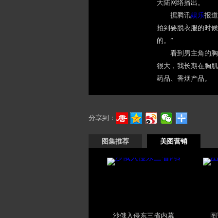
大陆网络播出。
据腾讯
娱乐
报道
拍到要脱衣服的时候
的。”
看到男主角的胸
很大，我长期在胸肌
药品、香烟产品。
分享到：
图集推荐
美图营销
沙俄入侵东三省内幕
图