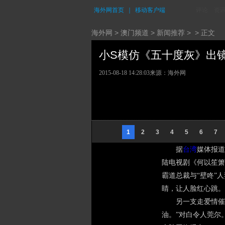
海外网首页
｜
移动客户端
评论
资
海外网
>
澳门频道
>
新闻推荐
> > 正文
小S模仿《五十度灰》出镜 
2015-08-18 14:28:03
来源：海外网
1
2
3
4
5
6
7
据
台湾
媒体报道
陆电视剧《何以笙箫
霸道总裁与“壁咚”
睛，让人脸红心跳。
另一支走爱情催
油。”对白令人莞尔。