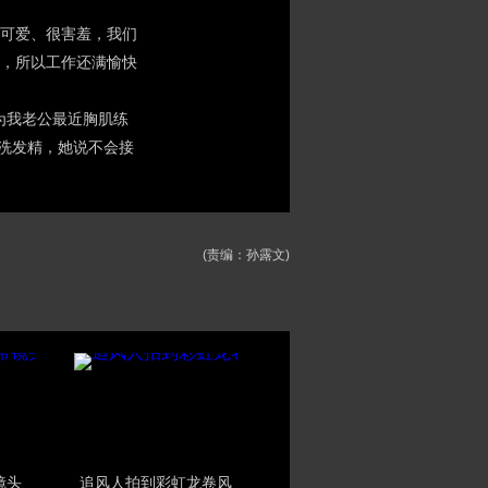
很可爱、很害羞，我们
，所以工作还满愉快
为我老公最近胸肌练
到洗发精，她说不会接
(责编：孙露文)
镜头
追风人拍到彩虹龙卷风