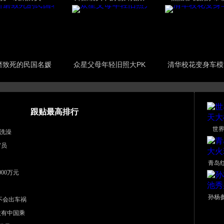
磨致死的民国名媛
众星父母年轻旧照大PK
清华校花变身车模
跟贴最高排行
世界
洗澡
官员
青岛
00万元
孙杨
不会出车祸
没有中国乘